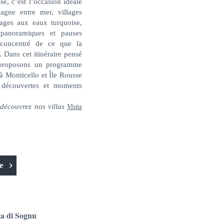
se, c’est l’occasion idéale
lagne entre mer, villages
lages aux eaux turquoise,
 panoramiques et pauses
 concentré de ce que la
 Dans cet itinéraire pensé
 proposons un programme
 à Monticello et Île Rousse
, découvertes et moments
 découvrez nos villas
Vista
e
ta di Sognu