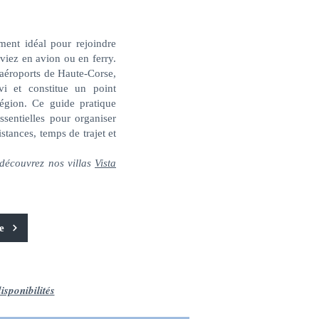
ment idéal pour rejoindre
viez en avion ou en ferry.
 aéroports de Haute‑Corse,
rvi et constitue un point
région. Ce guide pratique
ssentielles pour organiser
istances, temps de trajet et
 découvrez nos villas
Vista
te
isponibilités